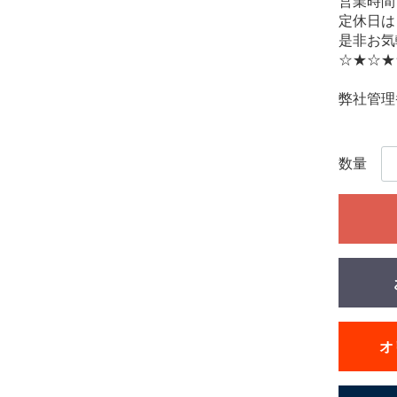
営業時間
定休日は
是非お気
☆★☆★
弊社管理番
数量
オ