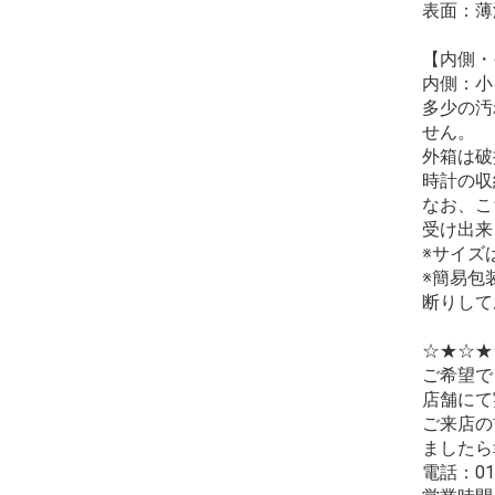
表面：薄
【内側・
内側：小
多少の汚
せん。
外箱は破
時計の収
なお、こ
受け出来
※サイズ
※簡易包
断りして
☆★☆★
ご希望で
店舗にて
ご来店の
ましたら
電話：012