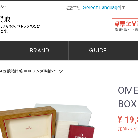
ール）
Select Language
▼
BRAND
GUIDE
ロレックス
ウブロ
オメガ
フランクミュラー
カルティエ
パテックフィリップ
オーデマピゲ
セイコー
ブライトリング
IWC
タグホイヤー
カシオ
シチズン
その他ブランド
ロレックス
オメガ
フランクミュラー
カルティエ
パテックフィリップ
オーデマピゲ
セイコー
ブライトリング
IWC
タグホイヤー
カシオ
シチズン
その他ブランド
ロレックス
ウブロ
オーデマピゲ
オメガ
カルティエ
フランクミュラー
パテックフィリップ
パネライ
ブライトリング
エルメス
ルイヴィトン
ショパール
その他ブランド
ルイヴィトン
エルメス
シャネル
プラダ
グッチ
ボッテガヴェネタ
セリーヌ
ロエベ
その他ブランド
ルイヴィトン
エルメス
シャネル
プラダ
グッチ
ボッテガヴェネタ
セリーヌ
ロエベ
その他ブランド
エルメス
シャネル
カルティエ
ブルガリ
ティファニー
ショパール
ヴァンクリーフ&アーペル
ディオール
その他ブランド
オメガ 腕時計 箱 BOX メンズ 時計パーツ
OM
BO
¥ 19
加算ポイ