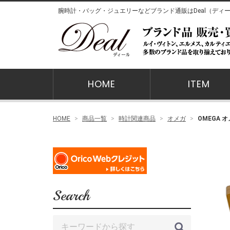
腕時計・バッグ・ジュエリーなどブランド通販はDeal（ディ
HOME
ITEM
メンズ時計
レディース時計
時計関連商品
鞄
財布
小物・ジュエリー
メンズ衣類
レディース衣類
キッズ・ベビー衣類
靴
HOME
商品一覧
時計関連商品
オメガ
OMEGA 
Search