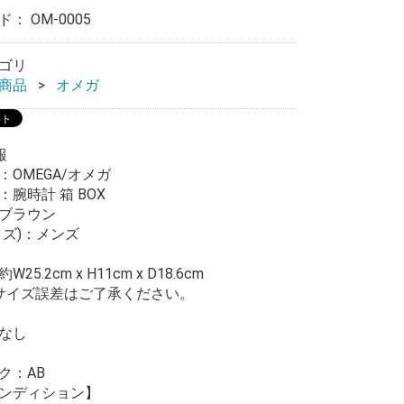
ード：
OM-0005
ゴリ
商品
オメガ
報
：OMEGA/オメガ
腕時計 箱 BOX
ブラウン
イズ)：メンズ
25.2cm x H11cm x D18.6cm
サイズ誤差はご了承ください。
なし
ク：AB
ンディション】