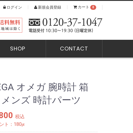
カート
ログイン
新規会員登録
0
全品送料無料（※離島・一部地域は除く）
SHOP
CONTACT
EGA オメガ 腕時計 箱
X メンズ 時計パーツ
,800
税込
ント：
180
pt