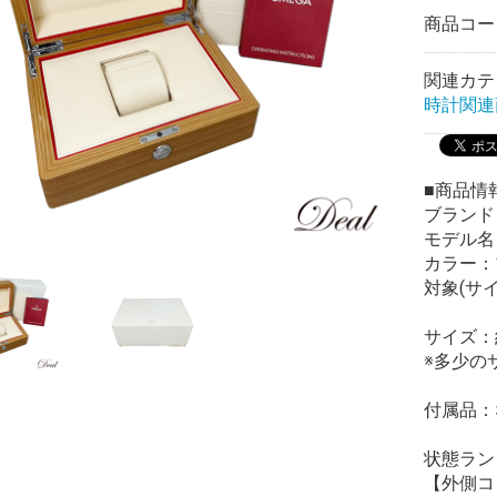
商品コ
関連カテ
時計関連
■商品情
ブランド
モデル名：
カラー：
対象(サ
サイズ：約W
※多少の
付属品：
状態ラン
【外側コ