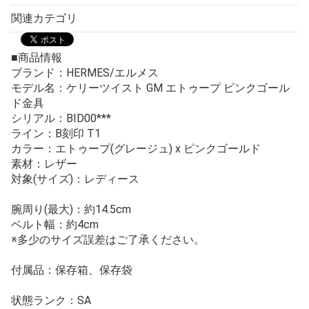
関連カテゴリ
■商品情報
ブランド：HERMES/エルメス
モデル名：ケリーツイスト GM エトゥープ ピンクゴール
ド金具
シリアル：BID00***
ライン：B刻印 T1
カラー：エトゥープ(グレージュ) x ピンクゴールド
素材：レザー
対象(サイズ)：レディース
腕周り(最大)：約14.5cm
ベルト幅：約4cm
※多少のサイズ誤差はご了承ください。
付属品：保存箱、保存袋
状態ランク：SA